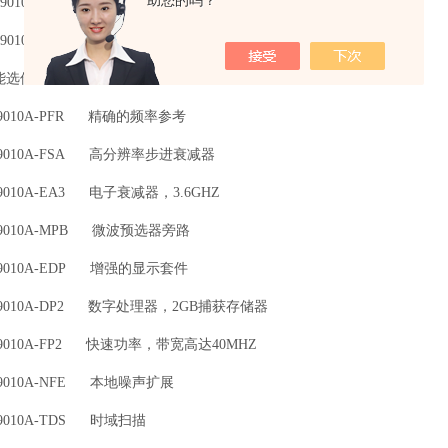
助您的吗？
010A-532 10HZ~32GHZ
010A-544 10HZ~44GHZ
能选件：
9010A-PFR 精确的频率参考
9010A-FSA 高分辨率步进衰减器
010A-EA3 电子衰减器，3.6GHZ
9010A-MPB 微波预选器旁路
9010A-EDP 增强的显示套件
9010A-DP2 数字处理器，2GB捕获存储器
9010A-FP2 快速功率，带宽高达40MHZ
9010A-NFE 本地噪声扩展
9010A-TDS 时域扫描