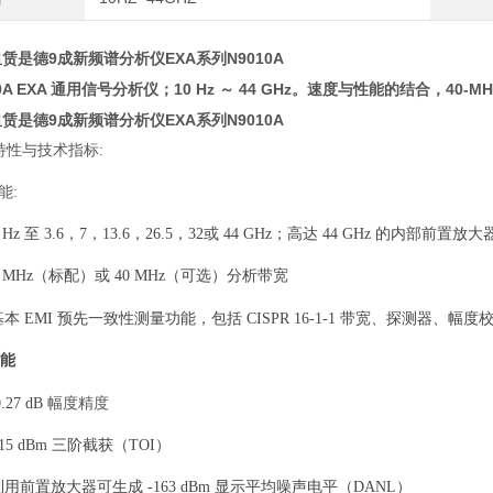
赁是德9成新频谱分析仪EXA系列N9010A
10A EXA 通用信号分析仪；10 Hz ～ 44 GHz。速度与性能的结合，4
赁是德9成新频谱分析仪EXA系列N9010A
特性与技术指标
:
能
:
Hz
至
3.6
，
7
，
13.6
，
26.5
，
32
或
44 GHz
；高达
44 GHz
的内部前置放大
 MHz
（标配）或
40 MHz
（可选）分析带宽
本
EMI
预先一致性测量功能，包括
CISPR 16-1-1
带宽、探测器、幅度
能
幅度精度
0.27 dB
15 dBm
三阶截获（
TOI
）
用前置放大器可生成
-163 dBm
显示平均噪声电平（
DANL
）