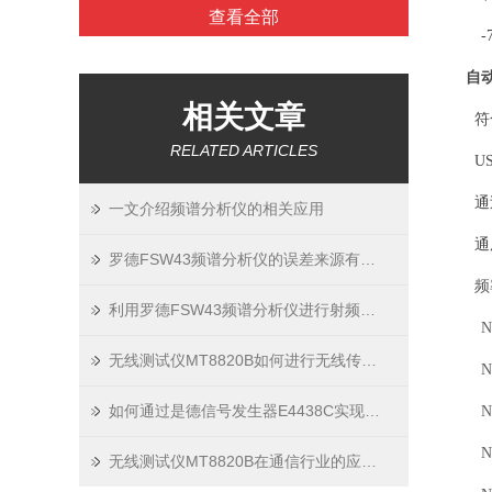
查看全部
-
自
相关文章
符
RELATED ARTICLES
USB
通
一文介绍频谱分析仪的相关应用
通
罗德FSW43频谱分析仪的误差来源有哪些？如何减小误差？
频
利用罗德FSW43频谱分析仪进行射频干扰监测
N9
无线测试仪MT8820B如何进行无线传输性能测试？
N9
如何通过是德信号发生器E4438C实现多载波信号合成？
N9
N9
无线测试仪MT8820B在通信行业的应用与实践技巧