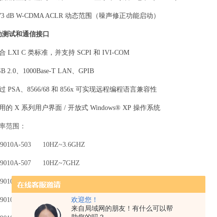
73 dB W-CDMA ACLR
动态范围（噪声修正功能启动）
动测试和通信接口
合
LXI C
类标准，并支持
SCPI
和
IVI-COM
 2.0
、
1000Base-T LAN
、
GPIB
过
PSA
、
8566/68
和
856x
可实现远程编程语言兼容性
用的
X
系列用户界面
/
开放式
Windows® XP
操作系统
率范围：
010A-503 10HZ~3.6GHZ
010A-507 10HZ~7GHZ
010A-513 10HZ~13.6GHZ
欢迎您！
010A-526 10HZ~26.5GHZ
来自局域网的朋友！有什么可以帮