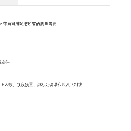
0-MHz 带宽可满足您所有的测量需要
器选件
以及限制线
校正因数、频段预置、游标处调谐和