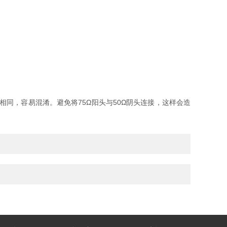
同，容易混淆。避免将75Ω阳头与50Ω阴头连接，这样会造