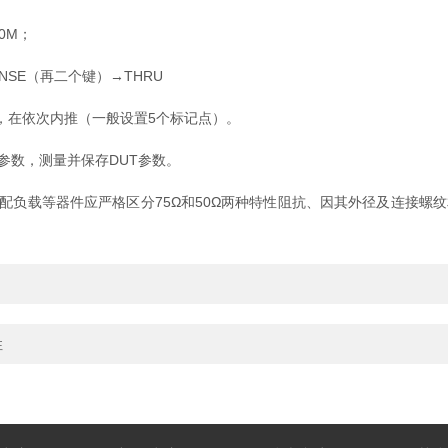
0M；
NSE（再二个键）→THRU
，在依次内推（一般设置5个标记点）。
数，测量并保存DUT参数。
载等器件应严格区分75Ω和50Ω两种特性阻抗、因其外径及连接螺纹相
性